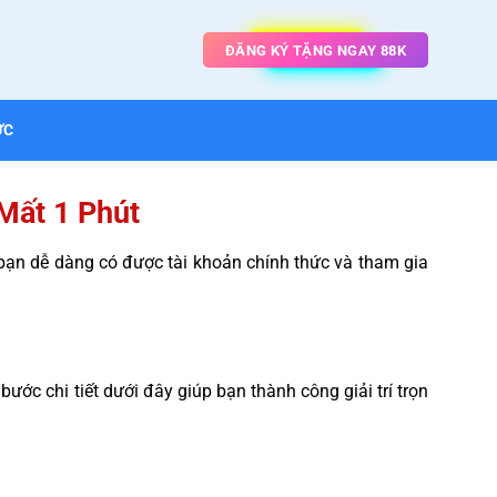
ĐĂNG KÝ TẶNG NGAY 88K
ỨC
Mất 1 Phút
t bạn dễ dàng có được tài khoản chính thức và tham gia
ước chi tiết dưới đây giúp bạn thành công giải trí trọn