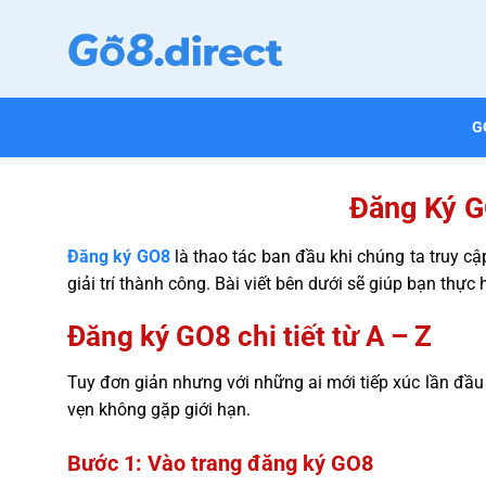
G
Đăng Ký G
Đăng ký GO8
là thao tác ban đầu khi chúng ta truy cậ
giải trí thành công. Bài viết bên dưới sẽ giúp bạn thự
Đăng ký GO8 chi tiết từ A – Z
Tuy đơn giản nhưng với những ai mới tiếp xúc lần đầu c
vẹn không gặp giới hạn.
Bước 1: Vào trang đăng ký GO8