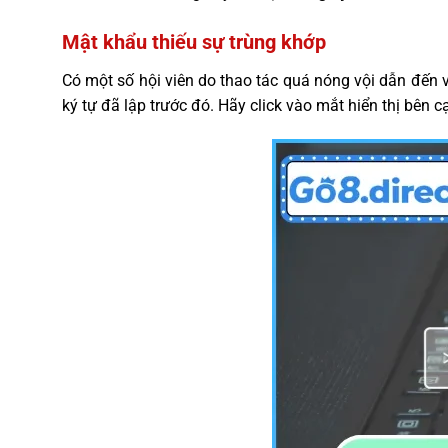
Mật khẩu thiếu sự trùng khớp
Có một số hội viên do thao tác quá nóng vội dẫn đến v
ký tự đã lập trước đó. Hãy click vào mắt hiển thị bên 