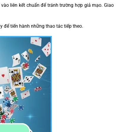
 vào liên kết chuẩn để tránh trường hợp giả mạo. Giao
y để tiến hành những thao tác tiếp theo.