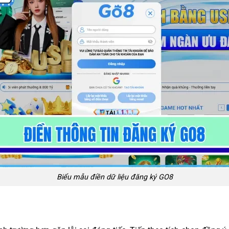
Biểu mẫu điền dữ liệu đăng ký GO8