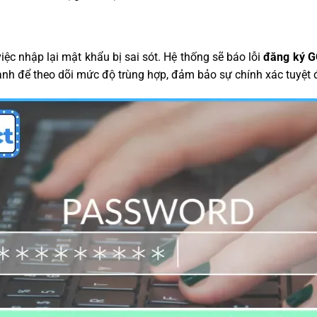
iệc nhập lại mật khẩu bị sai sót. Hệ thống sẽ báo lỗi
đăng ký 
cạnh để theo dõi mức độ trùng hợp, đảm bảo sự chính xác tuyệt 