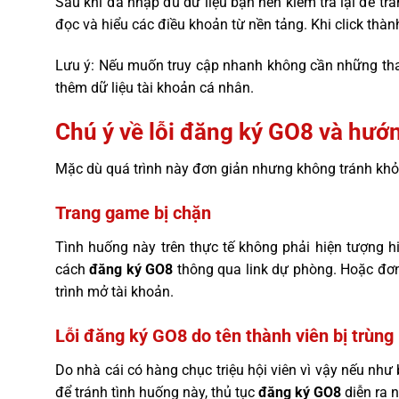
Sau khi đã nhập đủ dữ liệu bạn nên kiểm tra lại để trá
đọc và hiểu các điều khoản từ nền tảng. Khi click th
Lưu ý
: Nếu muốn truy cập nhanh không cần những thao
thêm dữ liệu tài khoản cá nhân.
Chú ý về lỗi đăng ký GO8 và hướn
Mặc dù quá trình này đơn giản nhưng không tránh khỏi 
Trang game bị chặn
Tình huống này trên thực tế không phải hiện tượng
cách
đăng ký GO8
thông qua link dự phòng. Hoặc đơn
trình mở tài khoản.
Lỗi đăng ký GO8 do tên thành viên bị trùng
Do nhà cái có hàng chục triệu hội viên vì vậy nếu như
để tránh tình huống này, thủ tục
đăng ký GO8
diễn ra n