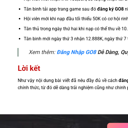
Tân binh tải app trang game sau đó
đăng ký GO8
nh
Hội viên mới khi nạp đầu tối thiểu 50K có cơ hội ri
Tân thủ trong ngày thứ hai khi nạp có thể thu về 10
Tân binh mới ngày thứ 3 nhận 12.888K, ngày thứ 7 
Xem thêm:
Đăng Nhập GO8
Dễ Dàng, Quy
Lời kết
Như vậy nội dung bài viết đã nêu đầy đủ về cách
đăn
chính thức, từ đó dễ dàng trải nghiệm cũng như chinh p