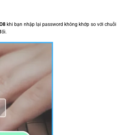
GO8
khi bạn nhập lại password không khớp so với chuỗi
đối.