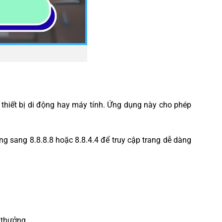
o thiết bị di động hay máy tính. Ứng dụng này cho phép
ạng sang 8.8.8.8 hoặc 8.8.4.4 để truy cập trang dễ dàng
 thưởng.