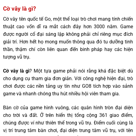
Cờ vây là gì?
Cờ vây tên quốc tế Go, một thể loại trò chơi mang tính chiến
thuật cao vốn dĩ ra mắt cách đây hơn 3000 năm. Game
được người cổ đại sáng lập không phải chỉ riêng mục đích
giải trí. Hơn hết họ mong muốn thông qua đó tu dưỡng tinh
thần, thậm chí còn liên quan đến binh pháp hay các hiện
tượng vũ trụ.
Cờ vây là gì
? Một tựa game phải nói rằng khá đặc biệt dù
cho dụng cụ tham gia đơn giản. Với công nghệ hiện đại, trò
chơi được các nền tảng uy tín như GO8 tích hợp vào sảnh
game và nhanh chóng thu hút nhiều hội viên tham gia.
Bàn cờ của game hình vuông, các quân hình tròn đại diện
cho trời và đất. Ở trên hiển thị tổng cộng 361 giao điểm,
chúng được ví như thiên thể trong vũ trụ. Điểm cuối cùng là
vị trí trung tâm bàn chơi, đại diện trung tâm vũ trụ, với tên