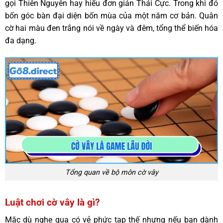
gọi Thiên Nguyên hay hiểu đơn giản Thái Cực. Trong khi đó
bốn góc bàn đại diện bốn mùa của một năm cơ bản. Quân
cờ hai màu đen trắng nói về ngày và đêm, tổng thể biến hóa
đa dạng.
Tổng quan về bộ môn cờ vây
Luật chơi cờ vây là gì?
Mặc dù nghe qua có vẻ phức tạp thế nhưng nếu bạn dành