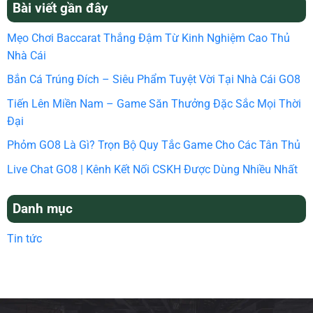
Bài viết gần đây
Mẹo Chơi Baccarat Thắng Đậm Từ Kinh Nghiệm Cao Thủ
Nhà Cái
Bắn Cá Trúng Đích – Siêu Phẩm Tuyệt Vời Tại Nhà Cái GO8
Tiến Lên Miền Nam – Game Săn Thưởng Đặc Sắc Mọi Thời
Đại
Phỏm GO8 Là Gì? Trọn Bộ Quy Tắc Game Cho Các Tân Thủ
Live Chat GO8 | Kênh Kết Nối CSKH Được Dùng Nhiều Nhất
Danh mục
Tin tức