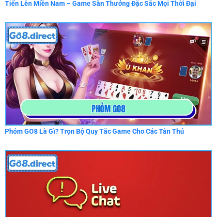
Tiến Lên Miền Nam – Game Săn Thưởng Đặc Sắc Mọi Thời Đại
Phỏm GO8 Là Gì? Trọn Bộ Quy Tắc Game Cho Các Tân Thủ