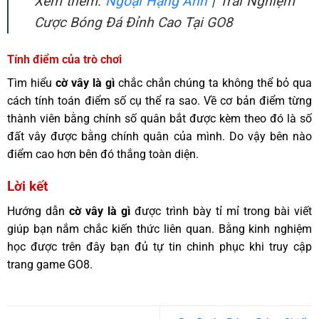
Xem thêm:
Ngoại Hạng Anh
| Trải Nghiệm
Cược Bóng Đá Đỉnh Cao Tại GO8
Tính điểm của trò chơi
Tìm hiểu
cờ vây là gì
chắc chắn chúng ta không thể bỏ qua
cách tính toán điểm số cụ thể ra sao. Về cơ bản điểm từng
thành viên bằng chính số quân bắt được kèm theo đó là số
đất vây được bằng chính quân của mình. Do vậy bên nào
điểm cao hơn bên đó thắng toàn diện.
Lời kết
Hướng dẫn
cờ vây là gì
được trình bày tỉ mỉ trong bài viết
giúp bạn nắm chắc kiến thức liên quan. Bằng kinh nghiệm
học được trên đây bạn đủ tự tin chinh phục khi truy cập
trang game GO8.