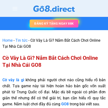
ĐĂNG KÝ TẶNG NGAY 88K
Home
-
Tin tức
-
Cờ Vây Là Gì? Nắm Bắt Cách Chơi Online
Tại Nhà Cái GO8
Cờ Vây Là Gì? Nắm Bắt Cách Chơi Online
Tại Nhà Cái GO8
Cờ vây là gì
không phải người chơi nào cũng hiểu rõ bản
chất. Tựa game này tái hiện hoàn hảo bản gốc vốn xuất
phát từ Trung Quốc cổ đại. Mặc dù bề ngoài có phần đơn
giản thế nhưng để có thể giải trí, bạn cần hiểu rõ quy tắc
game. Nắm luật chơi đầy đủ cùng
GO8
trong bài viết sau.