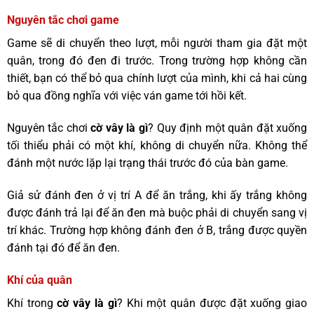
Nguyên tắc chơi game
Game sẽ di chuyển theo lượt, mỗi người tham gia đặt một
quân, trong đó đen đi trước. Trong trường hợp không cần
thiết, bạn có thể bỏ qua chính lượt của mình, khi cả hai cùng
bỏ qua đồng nghĩa với việc ván game tới hồi kết.
Nguyên tắc chơi
cờ vây là gì
? Quy định một quân đặt xuống
tối thiểu phải có một khí, không di chuyển nữa. Không thể
đánh một nước lặp lại trạng thái trước đó của bàn game.
Giả sử đánh đen ở vị trí A để ăn trắng, khi ấy trắng không
được đánh trả lại để ăn đen mà buộc phải di chuyển sang vị
trí khác. Trường hợp không đánh đen ở B, trắng được quyền
đánh tại đó để ăn đen.
Khí của quân
Khí trong
cờ vây là gì
? Khi một quân được đặt xuống giao