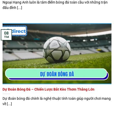
Ngoại Hạng Anh luôn là tâm điểm bóng đá toàn cầu với những trận
đấu đỉnh [...]
08
Th8
Dự Đoán Bóng Đá – Chiến Lược Bắt Kèo Thơm Thắng Lớn
Dự đoán bóng đá chính là nghệ thuật tính toán giúp người chơi mang
về [...]