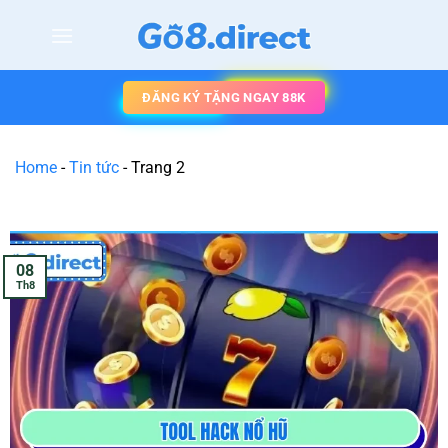
ĐĂNG KÝ TẶNG NGAY 88K
Home
-
Tin tức
-
Trang 2
08
Th8