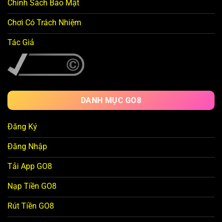
Chính Sách Bảo Mật
Chơi Có Trách Nhiệm
Tác Giả
DANH MỤC GO8
Đăng Ký
Đăng Nhập
Tải App GO8
Nạp Tiền GO8
Rút Tiền GO8