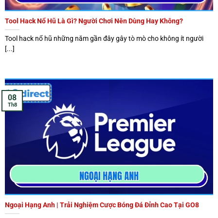
Tool Hack Nổ Hũ Là Gì? Người Chơi Nên Dùng Hay Không?
Tool hack nổ hũ những năm gần đây gây tò mò cho không ít người
[...]
08
Th8
Ngoại Hạng Anh | Trải Nghiệm Cược Bóng Đá Đỉnh Cao Tại GO8