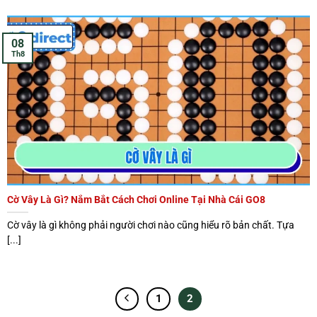
08
Th8
Cờ Vây Là Gì? Nắm Bắt Cách Chơi Online Tại Nhà Cái GO8
Cờ vây là gì không phải người chơi nào cũng hiểu rõ bản chất. Tựa
[...]
1
2