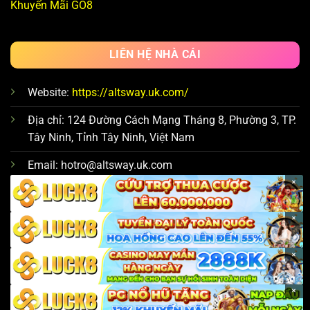
Khuyến Mãi GO8
LIÊN HỆ NHÀ CÁI
Website:
https://altsway.uk.com/
Địa chỉ: 124 Đường Cách Mạng Tháng 8, Phường 3, TP.
Tây Ninh, Tỉnh Tây Ninh, Việt Nam
Email:
hotro@altsway.uk.com
✕
Sđt: 0903 214 698
✕
✕
Copyright 2026 ©
Nhà Cái Chính Thức GO8
✕